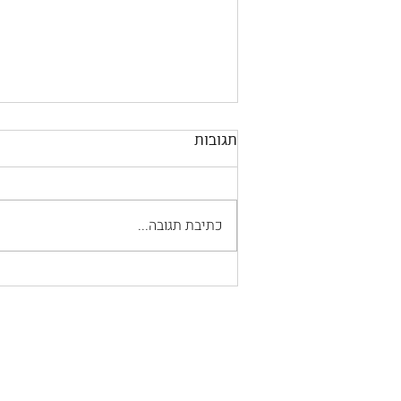
תגובות
כתיבת תגובה...
את לא נשואה עם ילדים?
שאלה אותי קולגה