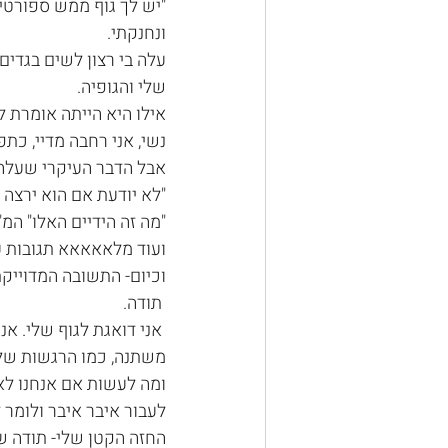
"יש לך גוף ממש ספורטיב
ונחנקתי.
עלה בי רצון לשים בגדים
שלי והגופיה.
אילו היא הייתה אומרת לי
נשי, אני רחבה מדיי, כתפ
אבל הדבר העיקרי שעלה ל
"לא יודעת אם הוא ירצה 
"מה זה הידיים האלו" המ"
ועוד מלאאאאא תגובות ע
וכיום- התשובה המדוייקת
 תודה.
 אני דואגת לגוף שלי. אנ
משתנה, כמו הרגשות שלו,
ומה לעשות אם אנחנו לא
לעבור איבר איבר ולומר 
החזה הקטן שלי- תודה ש