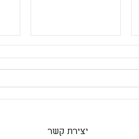
זה הי
מאתגר
אתמול 
בהנחיי
שזה הי
מבחינת
בעודי עולה הר נידח
קבוצות
בארגנטינה...
לי המא
יצירת קשר