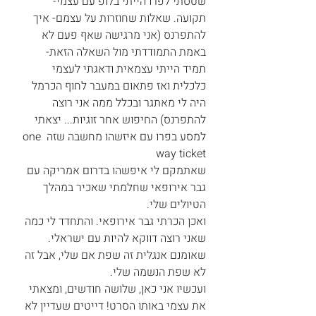
שטסתי לפרו הייתי בלופ עם עצמי- 
תקועה. שאלות שחוזרות על עצמם- איך 
להתפרנס (אני מרגישה שאף פעם לא 
באמת התמודדתי מול השאלה הזאת- 
תמיד הייתי עצמאית ודאגתי לעצמי 
כלכלית ואז פתאום במעבר לחוף הכרמל 
היה לי מאתגר ובכלל ממה אני רוצה 
להתפרנס) החיפוש אחר זוגיות... יצאתי 
למסע בפרו עם איזשהו מחשבה שזה one 
way ticket
שאתמקם לי איפשהו בדרום אמריקה עם 
גבר אירופאי שחלמתי שאכיר במהלך 
הטיולים שלי.
ואכן הכרתי גבר אירופאי. והתחדד לי כמה 
שאני רוצה דווקא להיות עם ישראלי. 
שאומנם אנגלית זה שפת אם שלי, אבל זה 
לא שפת הנשמה שלי.
ועכשיו אני כאן, שלושה חודשים, ומצאתי 
את עצמי באותו הסרט! דייטים שעדיין לא 