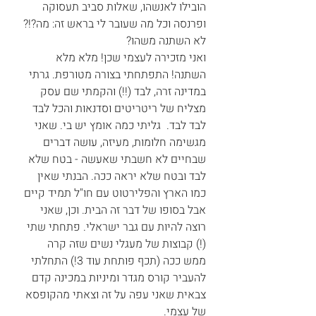
הובילו לאנשהו, שאלות סביב תעסוקה 
ופרנסה וכל מה שעובר לי בראש זה: מה?!? 
לא השתנה משהו?
ואני מזכירה לעצמי שכן! מלא מלא 
השתנה! התפתחתי בצורה מטורפת. גרתי 
במדינה זרה, לבד (!!) והקמתי שם עסק 
מצליח של ריטריטים וסדנאות והכל לבד 
לבד לבד.  גליתי כמה אומץ יש בי. שאני 
מגשימה חלומות, מעיזה, עושה דברים 
שבחיים לא חשבתי שאעשה - בטח שלא 
לבד ובטח שלא יראה ככה. הבנתי שאין 
כמו הארץ והפלירטוט עם חו"ל תמיד קיים 
אבל בסופו של דבר זה הבית. וכן, שאני 
רוצה להיות עם גבר ישראלי. פתחתי שתי 
(!) קבוצות של מעגלי נשים שזה קרה 
ממש ככה (תכף פותחת עוד 3!) התחלתי 
להעביר קורס מגדר ומיניות במכינה קדם 
צבאית שאני עפה על זה וצאתי מהקופסא 
של עצמי.