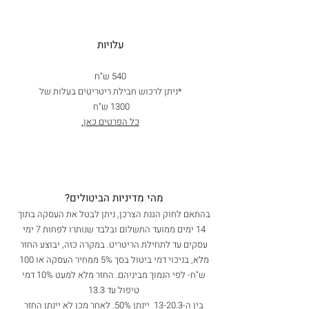
עלויות
540 ש"ח
*ניתן לרכוש חבילת ריטריטים בעלות של
1300 ש"ח
כל הפרטים כאן.
מהי מדיניות הביטולים?
בהתאם לחוק הגנת הצרכן, ניתן לבטל את העסקה בתוך
14 ימים ממועד התשלום ובלבד שנותרו לפחות 7 ימי
עסקים עד לתחילת הריטריט. במקרה כזה, יבוצע החזר
מלא, בניכוי דמי ביטול בסך 5% ממחיר העסקה או 100
ש"ח- לפי הנמוך מביניהם. החזר מלא למעט 10% דמי
טיפול עד 13.3
בין ה-13-20.3 יינתן 50%. לאחר מכן לא יינתן החזר