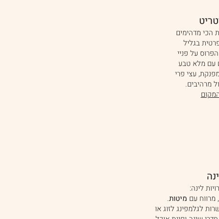
טריט
 הכי מדהימים
פרטית בגליל
פרוס על פניי
ם עם מלא טבע
פנקת, עצי פרי
ול מרהיבים.
המקום
נה
יות לינה:
 מרווח עם
מיטות
.
רות לגלמפינג לזוג או