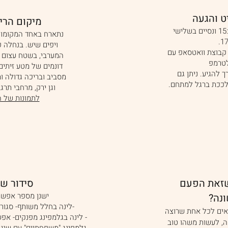
יט והגעה
מיקום הרי
נתנכס ביום שני ב15:00 ונסיים בשלישי
נתארח באחד המקומות
ויפים שיש. בנחלה 
קבוצת וואטסאפ עם
המערבי, בשטח עצום ה
טרמפ
דונמים של מטע זיתי
ך להגיע. ניתן גם
מסביב ובריכה גדולה ומ
לככת ברגל למתחם.
וגן ירק, מרחבי תרג
לתמונות של 
שזאת הפעם
סידור שי
ישנן מספר אפשרו
נה?
-לינה בחלל משותף- סגור,
אים לכל אחת שרוצה
- לינה בגלמפינג מפנקים- אפש
ה, לעשות משהו טוב