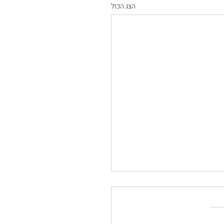
הצג הכול
ה המעגל נשים הכי
 עבורי
הסתיים מעגל נשים תהליכי