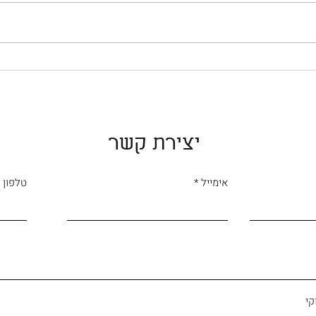
בהנחיי
שזה הי
מבחינת
בעודי עולה הר נידח
קבוצות
בארגנטינה...
לי המא
יצירת קשר
אימייל
טלפון
קי